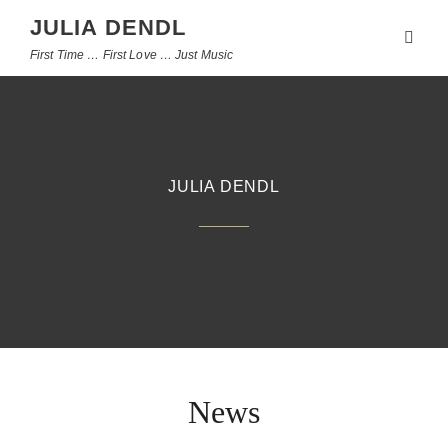
JULIA DENDL
First Time … First Love … Just Music
JULIA DENDL
News