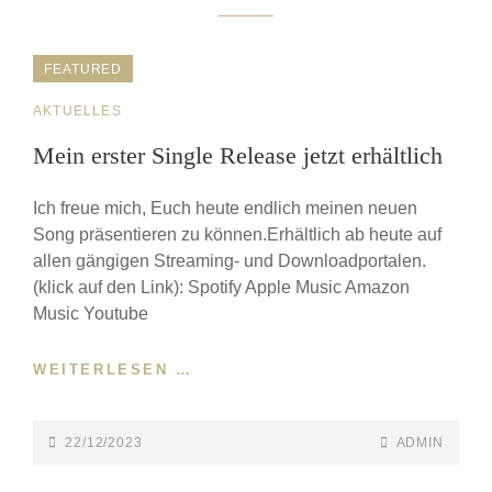
FEATURED
CAT
AKTUELLES
LINKS
Mein erster Single Release jetzt erhältlich
Ich freue mich, Euch heute endlich meinen neuen
Song präsentieren zu können.Erhältlich ab heute auf
allen gängigen Streaming- und Downloadportalen.
(klick auf den Link): Spotify Apple Music Amazon
Music Youtube
MEIN
WEITERLESEN …
ERSTER
SINGLE
RELEASE
POSTED-
BY
BYLINE
22/12/2023
ADMIN
JETZT
ON
LINE
ERHÄLTLICH